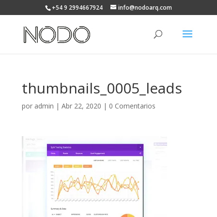
+54 9 2994667924
info@nodoarq.com
thumbnails_0005_leads
por
admin
|
Abr 22, 2020
|
0 Comentarios