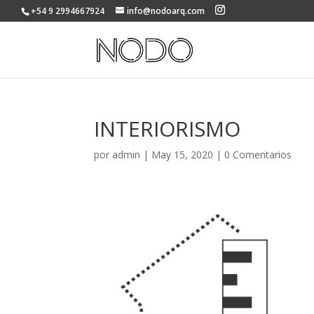
+54 9 2994667924
info@nodoarq.com
INTERIORISMO
por
admin
|
May 15, 2020
|
0 Comentarios