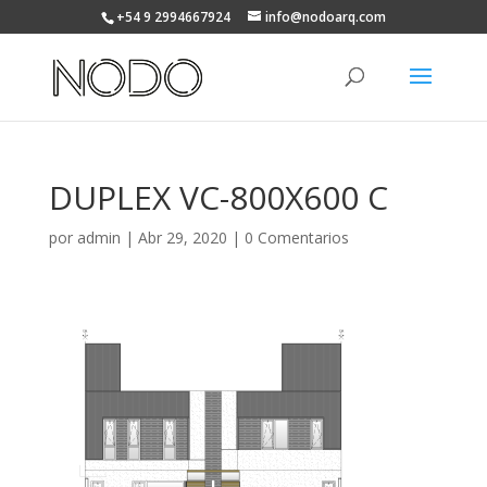
+54 9 2994667924
info@nodoarq.com
DUPLEX VC-800X600 C
por
admin
|
Abr 29, 2020
|
0 Comentarios