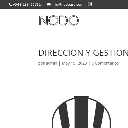
+54 9 2994667924
info@nodoarq.com
DIRECCION Y GESTIO
por
admin
|
May 15, 2020
|
0 Comentarios